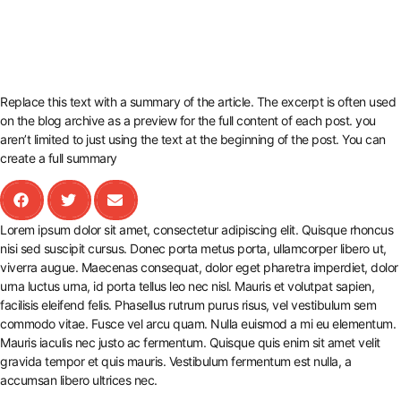
Replace this text with a summary of the article. The excerpt is often used
on the blog archive as a preview for the full content of each post. you
aren’t limited to just using the text at the beginning of the post. You can
create a full summary
Lorem ipsum dolor sit amet, consectetur adipiscing elit. Quisque rhoncus
nisi sed suscipit cursus. Donec porta metus porta, ullamcorper libero ut,
viverra augue. Maecenas consequat, dolor eget pharetra imperdiet, dolor
urna luctus urna, id porta tellus leo nec nisl. Mauris et volutpat sapien,
facilisis eleifend felis. Phasellus rutrum purus risus, vel vestibulum sem
commodo vitae. Fusce vel arcu quam. Nulla euismod a mi eu elementum.
Mauris iaculis nec justo ac fermentum. Quisque quis enim sit amet velit
gravida tempor et quis mauris. Vestibulum fermentum est nulla, a
accumsan libero ultrices nec.