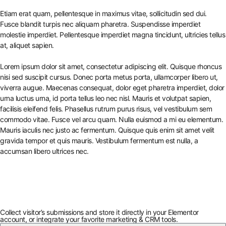
Etiam erat quam, pellentesque in maximus vitae, sollicitudin sed dui.
Fusce blandit turpis nec aliquam pharetra. Suspendisse imperdiet
molestie imperdiet. Pellentesque imperdiet magna tincidunt, ultricies tellus
at, aliquet sapien.
Lorem ipsum dolor sit amet, consectetur adipiscing elit. Quisque rhoncus
nisi sed suscipit cursus. Donec porta metus porta, ullamcorper libero ut,
viverra augue. Maecenas consequat, dolor eget pharetra imperdiet, dolor
urna luctus urna, id porta tellus leo nec nisl. Mauris et volutpat sapien,
facilisis eleifend felis. Phasellus rutrum purus risus, vel vestibulum sem
commodo vitae. Fusce vel arcu quam. Nulla euismod a mi eu elementum.
Mauris iaculis nec justo ac fermentum. Quisque quis enim sit amet velit
gravida tempor et quis mauris. Vestibulum fermentum est nulla, a
accumsan libero ultrices nec.
Collect visitor’s submissions and store it directly in your Elementor
account, or integrate your favorite marketing & CRM tools.