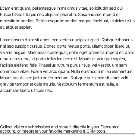
Etiam erat quam, pellentesque in maximus vitae, sollicitudin sed dui.
Fusce blandit turpis nec aliquam pharetra. Suspendisse imperdiet
molestie imperdiet. Pellentesque imperdiet magna tincidunt, ultricies tellus
at, aliquet sapien.
Lorem ipsum dolor sit amet, consectetur adipiscing elit. Quisque rhoncus
nisi sed suscipit cursus. Donec porta metus porta, ullamcorper libero ut,
viverra augue. Maecenas consequat, dolor eget pharetra imperdiet, dolor
urna luctus urna, id porta tellus leo nec nisl. Mauris et volutpat sapien,
facilisis eleifend felis. Phasellus rutrum purus risus, vel vestibulum sem
commodo vitae. Fusce vel arcu quam. Nulla euismod a mi eu elementum.
Mauris iaculis nec justo ac fermentum. Quisque quis enim sit amet velit
gravida tempor et quis mauris. Vestibulum fermentum est nulla, a
accumsan libero ultrices nec.
Collect visitor’s submissions and store it directly in your Elementor
account, or integrate your favorite marketing & CRM tools.