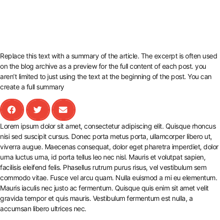
Replace this text with a summary of the article. The excerpt is often used
on the blog archive as a preview for the full content of each post. you
aren’t limited to just using the text at the beginning of the post. You can
create a full summary
Lorem ipsum dolor sit amet, consectetur adipiscing elit. Quisque rhoncus
nisi sed suscipit cursus. Donec porta metus porta, ullamcorper libero ut,
viverra augue. Maecenas consequat, dolor eget pharetra imperdiet, dolor
urna luctus urna, id porta tellus leo nec nisl. Mauris et volutpat sapien,
facilisis eleifend felis. Phasellus rutrum purus risus, vel vestibulum sem
commodo vitae. Fusce vel arcu quam. Nulla euismod a mi eu elementum.
Mauris iaculis nec justo ac fermentum. Quisque quis enim sit amet velit
gravida tempor et quis mauris. Vestibulum fermentum est nulla, a
accumsan libero ultrices nec.